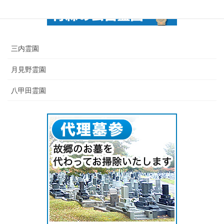
三内霊園
月見野霊園
八甲田霊園