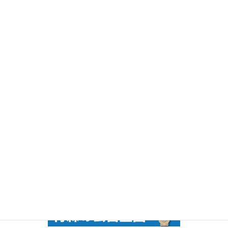
月見野工場にて彫刻体験を行いました
秋のペット霊園合同供養祭を行いました
ブログ一覧はこちら＞＞