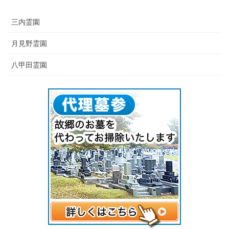
三内霊園
月見野霊園
八甲田霊園