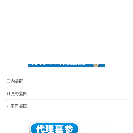
ブログ一覧はこちら＞＞
三内霊園
月見野霊園
八甲田霊園