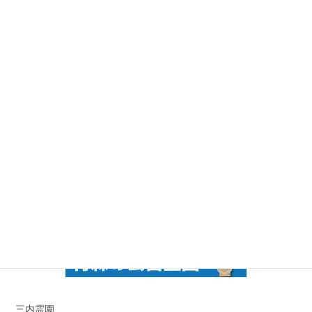
月見野工場にて彫刻体験を行いました
秋のペット霊園合同供養祭を行いました
ブログ一覧はこちら＞＞
三内霊園