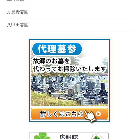
月見野霊園
八甲田霊園