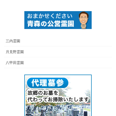
三内霊園
月見野霊園
八甲田霊園